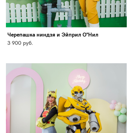
Черепашка ниндзя и Эйприл О"Нил
3 900 pуб.